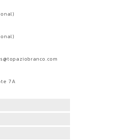
ional)
ional)
es@topaziobranco.com
ote 7A